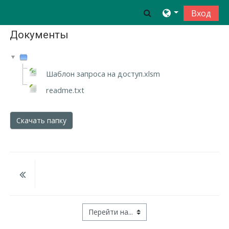
Перейти к основному содержанию
Toggle search inp
Вход
Документы
Шаблон запроса на доступ.xlsm
readme.txt
Скачать папку
Перейти на...