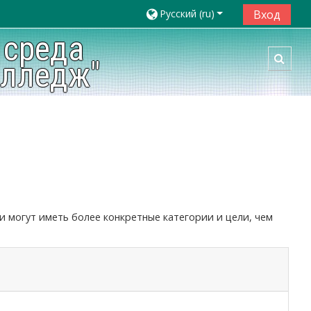
Русский ‎(ru)‎
Вход
 среда
Toggl
олледж"
и могут иметь более конкретные категории и цели, чем