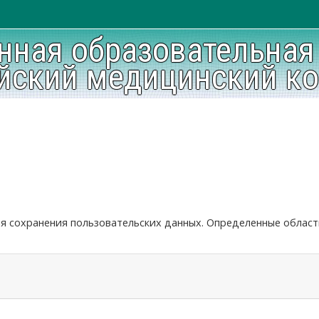
нная образовательная
йский медицинский к
ля сохранения пользовательских данных. Определенные област