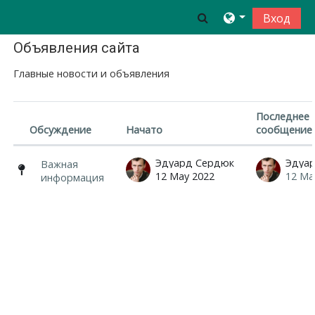
Перейти к основному содержанию
Toggle search inp
Вход
Объявления сайта
Главные новости и объявления
Последнее
Обсуждение
Начато
сообщение
Статус
Список обсуждений. Показано 1 из 
Эдуард Сердюк
Эдуа
Важная
12 May 2022
12 Ma
информация