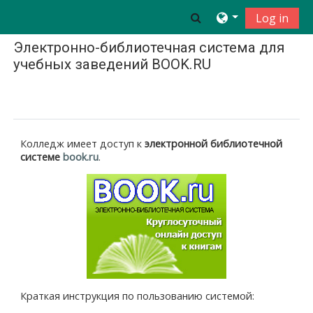
Skip to main content
Toggle search inpu
Log in
Электронно-библиотечная система для
учебных заведений BOOK.RU
Mark as done
Колледж имеет доступ к
электронной библиотечной
системе
book.ru
.
Краткая инструкция по пользованию системой: