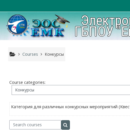
Skip to main content
Электро
ГБПОУ "Е
Courses
Конкурсы
Course categories:
Категория для различных конкурсных мероприятий (Квест
Search courses