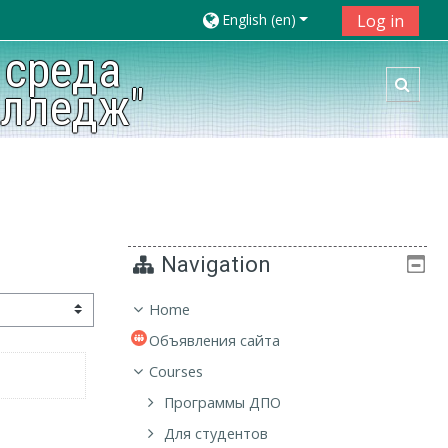
English ‎(en)‎
Log in
 среда
Toggl
олледж"
Navigation
Home
Объявления сайта
Courses
Программы ДПО
Для студентов