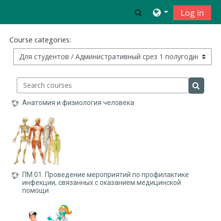
Skip to main content
Toggle search inpu
Log in
Course categories:
Search courses
Search 
Анатомия и физиология человека
ПМ.01. Проведение мероприятий по профилактике
инфекции, связанных с оказанием медицинской
помощи