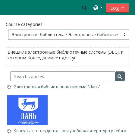
Skip to main content
Toggle search inpu
Log in
Course categories:
Внешние электронные библиотечные системы (ЭБС), к
которым Колледж имеет доступ
Search courses
Search 
Электронная библиотечная система "Лань"
Консультант студента - вся учебная литература у тебя в